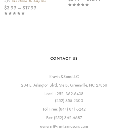
by:
Maureen E. Lupton
$
3.99
–
$
17.99
CONTACT US
Kravitz&Sons LLC
204 E. Arlington Blvd, Ste B, Greenville, NC 27858
Local: (252) 362-6438
(252) 355-2300
Toll Free: (844) 841-3242
Fax: (252) 362-6687
general@kravitzandsons.com