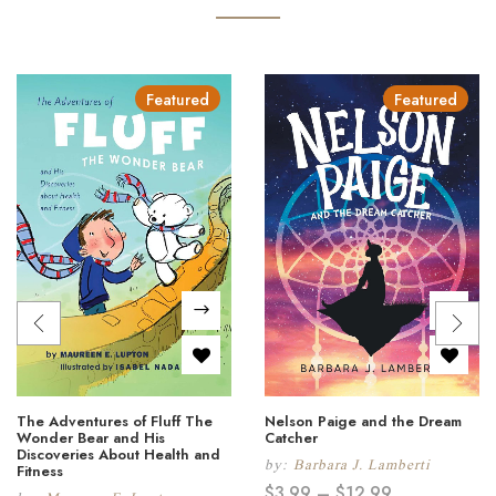
Featured
Featured
The Adventures of Fluff The
Nelson Paige and the Dream
Wonder Bear and His
Catcher
Discoveries About Health and
by:
Barbara J. Lamberti
Fitness
$
3.99
–
$
12.99