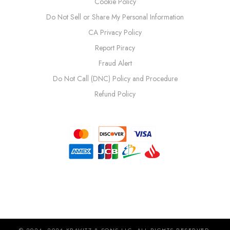
Cookie Policy
Do Not Sell or Share My Personal Information
CA Privacy Policy
Report Piracy
Fraud Alert
Do Not Call (DNC) Policy and Procedure
Refund Policy
© 2024–2026 KRAVITZ & SONS LLC. ALL RIGHTS RESERVED.