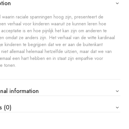
ption
jd waarin raciale spanningen hoog zijn, presenteert de
 een verhaal voor kinderen waaruit ze kunnen leren hoe
k acceptatie is en hoe pijnlijk het kan zijn om anderen te
n omdat ze anders zijn. Het verhaal van de witte kardinaal
ge kinderen te begrijpen dat we er aan de buitenkant
 niet allemaal helemaal hetzelfde uitzien, maar dat we van
lemaal een hart hebben en in staat zijn empathie voor
te tonen.
nal information
s (0)