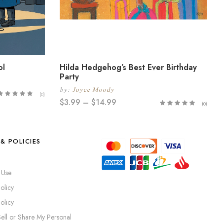
ol
Hilda Hedgehog’s Best Ever Birthday
Party
by:
Joyce Moody
(0)
$
3.99
–
$
14.99
(0)
& POLICIES
 Use
olicy
olicy
ell or Share My Personal