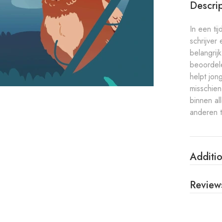
Descri
In een ti
schrijver
belangrij
beoordele
helpt jon
misschien
binnen al
anderen 
Additio
Review