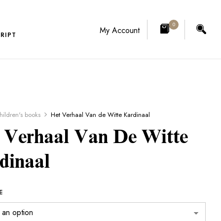
0
My Account
RIPT
hildren's books
Het Verhaal Van de Witte Kardinaal
 Verhaal Van De Witte
dinaal
E