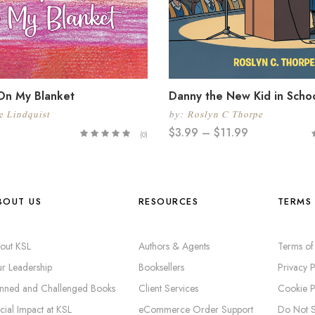
 On My Blanket
Danny the New Kid in Scho
e Lindquist
by:
Roslyn C Thorpe
$
3.99
–
$
11.99
(0)
BOUT US
RESOURCES
TERMS 
out KSL
Authors & Agents
Terms of
r Leadership
Booksellers
Privacy P
nned and Challenged Books
Client Services
Cookie P
cial Impact at KSL
eCommerce Order Support
Do Not S