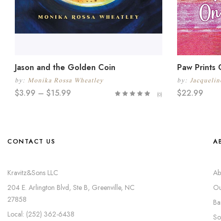
Jason and the Golden Coin
Paw Prints
by:
Monika Rossa Wheatley
by:
Jacquelin
$
3.99
–
$
15.99
$
22.99
(0)
CONTACT US
A
Kravitz&Sons LLC
Ab
204 E. Arlington Blvd, Ste B, Greenville, NC
Ou
27858
Ba
Local: (252) 362-6438
So