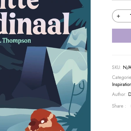
SKU:
N/
Categori
Inspiratio
Author:
D
Share :