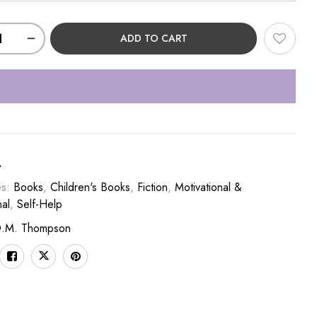
ADD TO CART
A
es:
Books
,
Children's Books
,
Fiction
,
Motivational &
nal
,
Self-Help
.M. Thompson